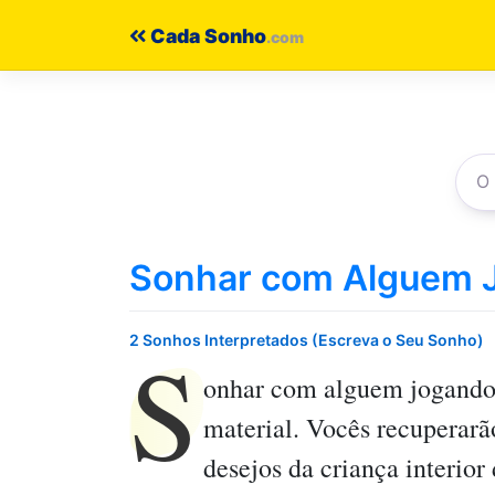
Pular
Cada Sonho
para
o
conteúdo
Sonhar com Alguem 
S
2 Sonhos Interpretados (Escreva o Seu Sonho)
onhar com alguem jogand
material. Vocês recuperarã
desejos da criança interior