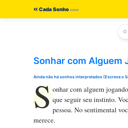
Pular
Cada Sonho
para
o
conteúdo
Sonhar com Alguem 
S
Ainda não há sonhos interpretados (Escreva o 
onhar com alguem jogando
que seguir seu instinto. V
pessoa. No sentimental vo
merece.