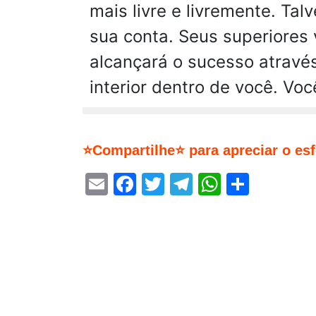
mais livre e livremente. Tal
sua conta. Seus superiores
alcançará o sucesso através
interior dentro de você. Vo
⭐Compartilhe⭐ para apreciar o es
Email
Facebook
Twitter
Telegram
WhatsA
Share