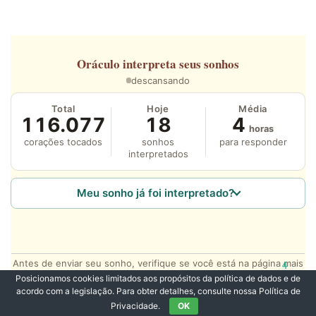
Oráculo
interpreta seus sonhos
descansando
Total
Hoje
Média
116.077
18
4
horas
corações tocados
sonhos
para responder
interpretados
Meu sonho já foi interpretado?
Antes de enviar seu sonho, verifique se você está na página mais
4
relevante para o seu sonho.
Posicionamos cookies limitados aos propósitos da política de dados e de
acordo com a legislação. Para obter detalhes, consulte nossa Política de
Privacidade.
OK
1000