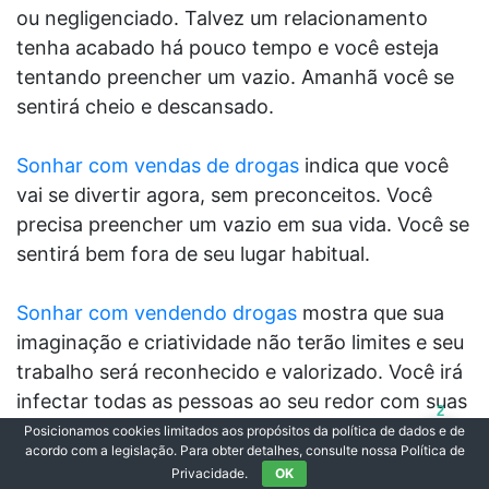
ou negligenciado. Talvez um relacionamento
tenha acabado há pouco tempo e você esteja
tentando preencher um vazio. Amanhã você se
sentirá cheio e descansado.
Sonhar com vendas de drogas
indica que você
vai se divertir agora, sem preconceitos. Você
precisa preencher um vazio em sua vida. Você se
sentirá bem fora de seu lugar habitual.
Sonhar com vendendo drogas
mostra que sua
imaginação e criatividade não terão limites e seu
trabalho será reconhecido e valorizado. Você irá
infectar todas as pessoas ao seu redor com suas
2
boas vibrações e você se sentirá muito bem.
Posicionamos cookies limitados aos propósitos da política de dados e de
acordo com a legislação. Para obter detalhes, consulte nossa Política de
Você tem medo de causar uma impressão errada.
Privacidade.
OK