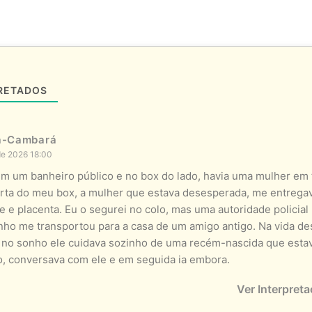
RETADOS
ra-Cambará
de 2026 18:00
m um banheiro público e no box do lado, havia uma mulher em t
orta do meu box, a mulher que estava desesperada, me entrega
e e placenta. Eu o segurei no colo, mas uma autoridade policial
nho me transportou para a casa de um amigo antigo. Na vida d
s no sonho ele cuidava sozinho de uma recém-nascida que est
lo, conversava com ele e em seguida ia embora.
Ver Interpret