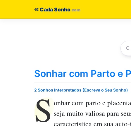
Pular
Cada Sonho
para
o
conteúdo
Sonhar com Parto e P
S
2 Sonhos Interpretados (Escreva o Seu Sonho)
onhar com parto e placent
seja muito valiosa para se
característica em sua auto