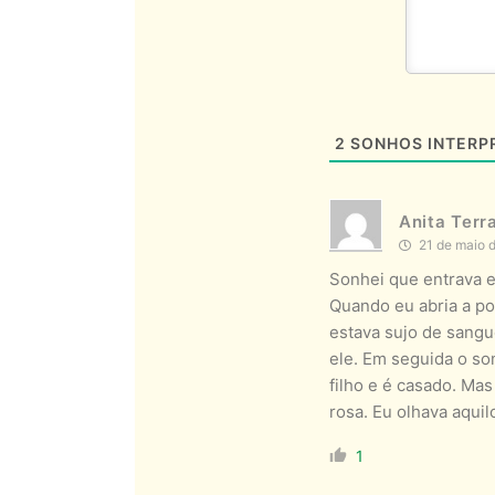
2
SONHOS INTERP
Anita Ter
21 de maio 
Sonhei que entrava e
Quando eu abria a p
estava sujo de sangu
ele. Em seguida o so
filho e é casado. Ma
rosa. Eu olhava aqui
1