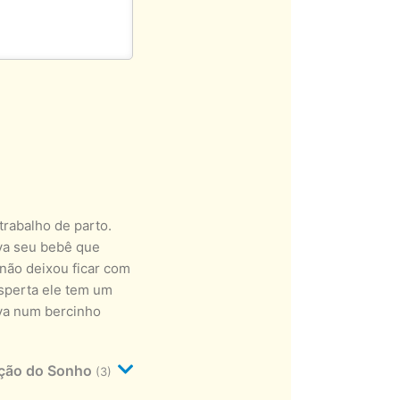
rabalho de parto.
va seu bebê que
 não deixou ficar com
esperta ele tem um
ava num bercinho
ação do Sonho
(3)