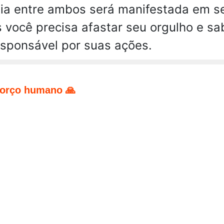
nia entre ambos será manifestada em s
 você precisa afastar seu orgulho e sa
esponsável por suas ações.
forço humano 🙏
pp