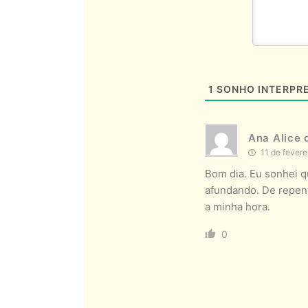
1
SONHO INTERPR
Ana Alice 
11 de fevere
Bom dia. Eu sonhei q
afundando. De repent
a minha hora.
0