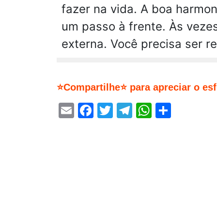
fazer na vida. A boa harmo
um passo à frente. Às vezes
externa. Você precisa ser r
⭐Compartilhe⭐ para apreciar o es
Email
Facebook
Twitter
Telegram
WhatsA
Share