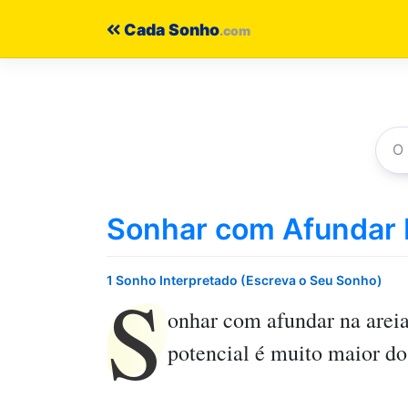
Pular
Cada Sonho
para
o
conteúdo
Sonhar com Afundar 
S
1 Sonho Interpretado (Escreva o Seu Sonho)
onhar com afundar na arei
potencial é muito maior do