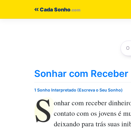
Pular
Cada Sonho
para
o
conteúdo
Sonhar com Receber 
S
1 Sonho Interpretado (Escreva o Seu Sonho)
onhar com receber dinheir
contato com os jovens é mui
deixando para trás suas ini