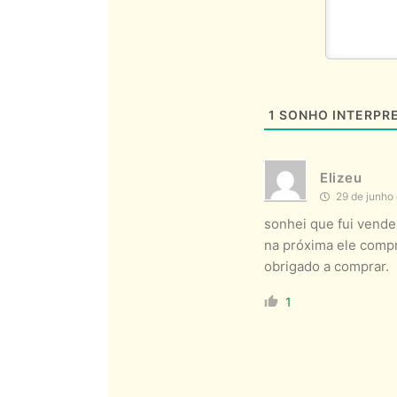
1
SONHO INTERPR
Elizeu
29 de junho
sonhei que fui vende
na próxima ele compr
obrigado a comprar.
1