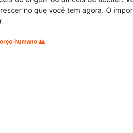
rescer no que você tem agora. O impor
r.
forço humano 🙏
pp