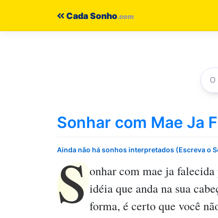
Pular
Cada Sonho
para
o
conteúdo
Sonhar com Mae Ja F
S
Ainda não há sonhos interpretados (Escreva o 
onhar com mae ja falecida
idéia que anda na sua cabe
forma, é certo que você nã