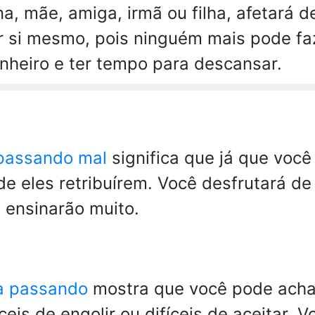
na, mãe, amiga, irmã ou filha, afetará 
r si mesmo, pois ninguém mais pode faz
nheiro e ter tempo para descansar.
 passando mal
significa que já que voc
de eles retribuírem. Você desfrutará d
 ensinarão muito.
da passando
mostra que você pode acha
ceis de engolir ou difíceis de aceitar.