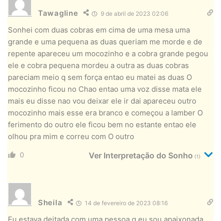
Tawagline
9 de abril de 2023 02:06
Sonhei com duas cobras em cima de uma mesa uma
grande e uma pequena as duas queriam me morde e de
repente apareceu um mocozinho e a cobra grande pegou
ele e cobra pequena mordeu a outra as duas cobras
pareciam meio q sem força entao eu matei as duas O
mocozinho ficou no Chao entao uma voz disse mata ele
mais eu disse nao vou deixar ele ir dai apareceu outro
mocozinho mais esse era branco e começou a lamber O
ferimento do outro ele ficou bem no estante entao ele
olhou pra mim e correu com O outro
0
Ver Interpretação do Sonho
(1)
Sheila
14 de fevereiro de 2023 08:16
Eu estava deitada com uma pessoa q eu sou apaixonada