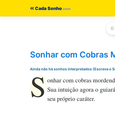
Pular
Cada Sonho
para
o
conteúdo
Sonhar com Cobras 
S
Ainda não há sonhos interpretados (Escreva o 
onhar com cobras mordend
Sua intuição agora o guiar
seu próprio caráter.