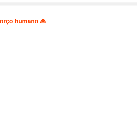
forço humano 🙏
pp