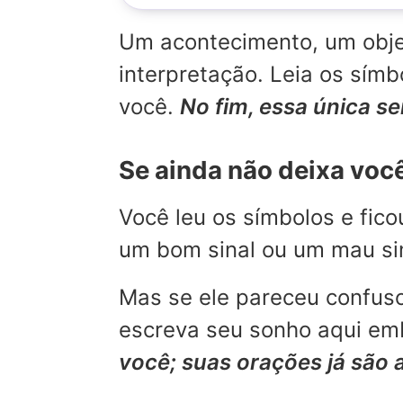
Um acontecimento, um objet
interpretação. Leia os sí
você.
No fim, essa única s
Se ainda não deixa voc
Você leu os símbolos e fic
um bom sinal ou um mau sina
Mas se ele pareceu confuso
escreva seu sonho aqui emb
você; suas orações já são 