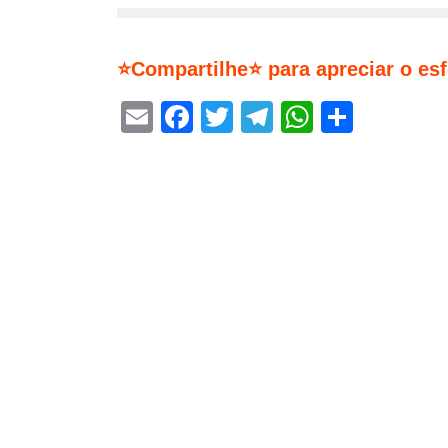
⭐Compartilhe⭐ para apreciar o es
Email
Facebook
Twitter
Telegram
WhatsA
Share