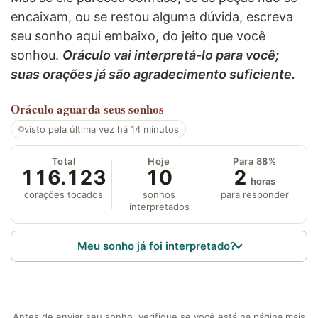
encaixam, ou se restou alguma dúvida, escreva
seu sonho aqui embaixo, do jeito que você
sonhou.
Oráculo vai interpretá-lo para você;
suas orações já são agradecimento suficiente.
Oráculo
aguarda seus sonhos
visto pela última vez há 14 minutos
Total
Hoje
Para 88%
116.123
10
2
horas
corações tocados
sonhos
para responder
interpretados
Meu sonho já foi interpretado?
Antes de enviar seu sonho, verifique se você está na página mais