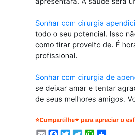
apresentará. A saúde será um
Sonhar com cirurgia apendic
todo o seu potencial. Isso n
como tirar proveito de. É ho
profissional.
Sonhar com cirurgia de apen
se deixar amar e tentar agr
de seus melhores amigos. Vo
⭐Compartilhe⭐ para apreciar o es
Email
Facebook
Twitter
Telegram
WhatsA
Share