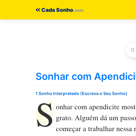
Pular
Cada Sonho
para
o
conteúdo
Sonhar com Apendici
S
1 Sonho Interpretado (Escreva o Seu Sonho)
onhar com apendicite
mostr
grato. Alguém dá um passo 
começar a trabalhar nessa 