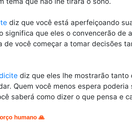
 tema que não lhe tirará o sono.
ite
diz que você está aperfeiçoando sua
ão significa que eles o convencerão de
ra de você começar a tomar decisões ta
dicite
diz que eles lhe mostrarão tanto 
adar. Quem você menos espera poderia 
cê saberá como dizer o que pensa e c
forço humano 🙏
pp