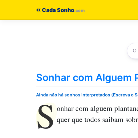
Pular
Cada Sonho
para
o
conteúdo
Sonhar com Alguem 
S
Ainda não há sonhos interpretados (Escreva o 
onhar com alguem plantan
quer que todos saibam sobr