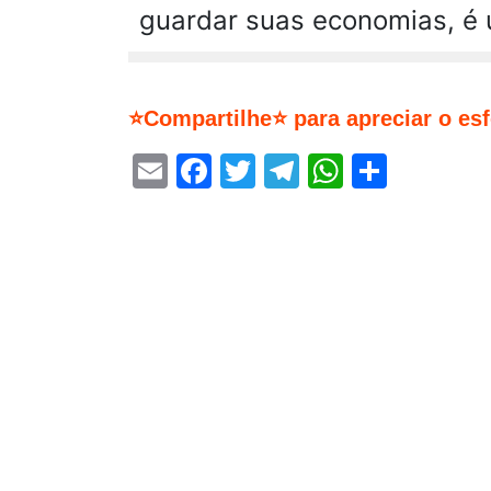
guardar suas economias, é 
⭐Compartilhe⭐ para apreciar o es
Email
Facebook
Twitter
Telegram
WhatsA
Share