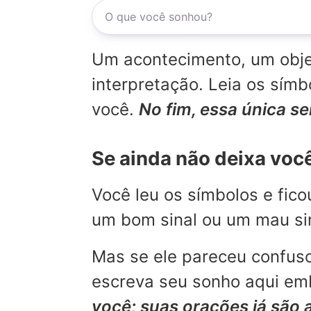
Um acontecimento, um objet
interpretação. Leia os sí
você.
No fim, essa única s
Se ainda não deixa voc
Você leu os símbolos e fic
um bom sinal ou um mau sina
Mas se ele pareceu confuso
escreva seu sonho aqui emb
você; suas orações já são 