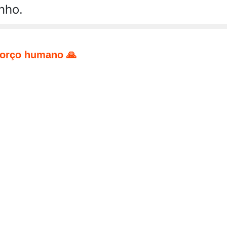
nho.
forço humano 🙏
pp