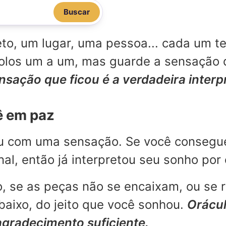
Buscar
o, um lugar, uma pessoa... cada um te
mbolos um a um, mas guarde a sensação
ensação que ficou é a verdadeira inter
ê em paz
ou com uma sensação. Se você consegu
l, então já interpretou seu sonho por 
, se as peças não se encaixam, ou se 
aixo, do jeito que você sonhou.
Orácul
agradecimento suficiente.