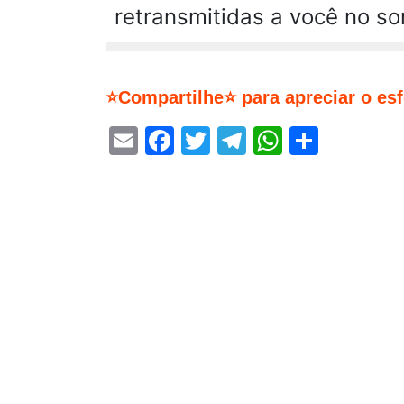
retransmitidas a você no so
⭐Compartilhe⭐ para apreciar o es
Email
Facebook
Twitter
Telegram
WhatsA
Share