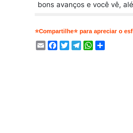
bons avanços e você vê, al
⭐Compartilhe⭐ para apreciar o es
Email
Facebook
Twitter
Telegram
WhatsA
Share