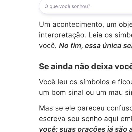
Um acontecimento, um objet
interpretação. Leia os sí
você.
No fim, essa única s
Se ainda não deixa voc
Você leu os símbolos e fic
um bom sinal ou um mau sina
Mas se ele pareceu confuso
escreva seu sonho aqui emb
você; suas orações já são 