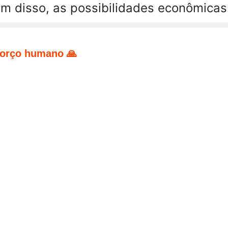
ém disso, as possibilidades econômicas
forço humano 🙏
pp