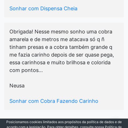
Sonhar com Dispensa Cheia
Obrigada! Nesse mesmo sonho uma cobra
amarela e de metros me atacava só q ñ
tinham presas e a cobra também grande q
me fazia carinho depois de ser quase pega,
essa carinhosa e muito brilhosa e colorida
com pontos...
Neusa
Sonhar com Cobra Fazendo Carinho
Posicionamos cookies limitados aos propósitos da política de dados e de
© 2021-2026
Cada Sonho
|
Todos os Direitos
acordo com a legislação. Para obter detalhes, consulte nossa Política de