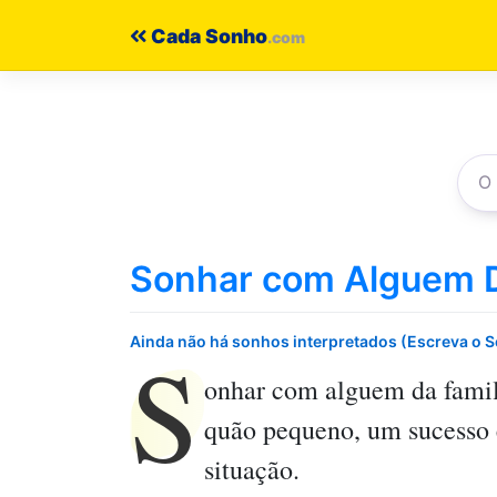
Pular
Cada Sonho
para
o
conteúdo
Sonhar com Alguem D
S
Ainda não há sonhos interpretados (Escreva o 
onhar com alguem da famil
quão pequeno, um sucesso é
situação.