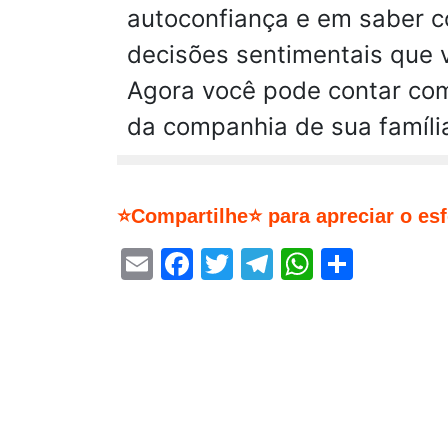
autoconfiança e em saber co
decisões sentimentais que 
Agora você pode contar com 
da companhia de sua famíli
⭐Compartilhe⭐ para apreciar o es
Email
Facebook
Twitter
Telegram
WhatsA
Share