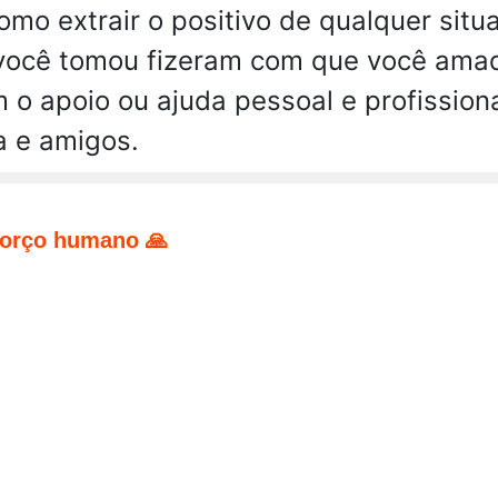
mo extrair o positivo de qualquer situ
você tomou fizeram com que você amad
o apoio ou ajuda pessoal e profissional
a e amigos.
forço humano 🙏
pp