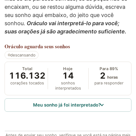
encaixam, ou se restou alguma dúvida, escreva
seu sonho aqui embaixo, do jeito que você
sonhou.
Oráculo vai interpretá-lo para você;
suas orações já são agradecimento suficiente.
Oráculo
aguarda seus sonhos
descansando
Total
Hoje
Para 89%
116.132
14
2
horas
corações tocados
sonhos
para responder
interpretados
Meu sonho já foi interpretado?
Antes de enviar seu sonho, verifique se você está na página mais