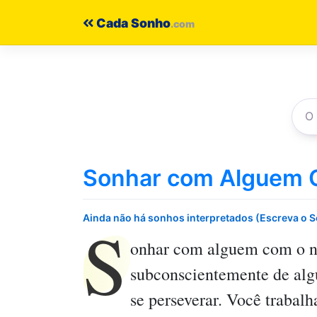
Pular
Cada Sonho
para
o
conteúdo
Sonhar com Alguem 
S
Ainda não há sonhos interpretados (Escreva o 
onhar com alguem com o n
subconscientemente de algu
se perseverar. Você trabal