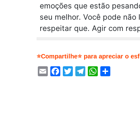
emoções que estão pesando
seu melhor. Você pode não l
respeitar que. Agir com res
⭐Compartilhe⭐ para apreciar o es
Email
Facebook
Twitter
Telegram
WhatsA
Share