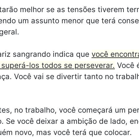
utarão melhor se as tensões tiverem te
endo um assunto menor que terá conseq
geral.
riz sangrando indica que
você encontr
 superá-los todos se perseverar.
Você é
ça. Você vai se divertir tanto no traba
retes, no trabalho, você começará um p
o. Se você deixar a ambição de lado, e
guém novo, mas você terá que colocar.