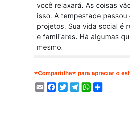
você relaxará. As coisas v
isso. A tempestade passou 
projetos. Sua vida social é
e familiares. Há algumas qu
mesmo.
⭐Compartilhe⭐ para apreciar o es
Email
Facebook
Twitter
Telegram
WhatsA
Share