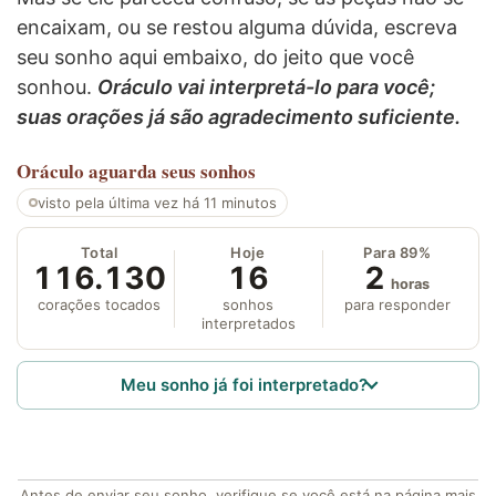
encaixam, ou se restou alguma dúvida, escreva
seu sonho aqui embaixo, do jeito que você
sonhou.
Oráculo vai interpretá-lo para você;
suas orações já são agradecimento suficiente.
Oráculo
aguarda seus sonhos
visto pela última vez há 11 minutos
Total
Hoje
Para 89%
116.130
16
2
horas
corações tocados
sonhos
para responder
interpretados
Meu sonho já foi interpretado?
Antes de enviar seu sonho, verifique se você está na página mais