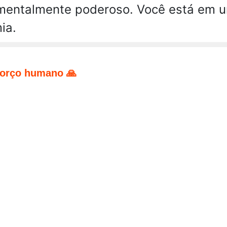
rá mentalmente poderoso. Você está e
ia.
forço humano 🙏
pp