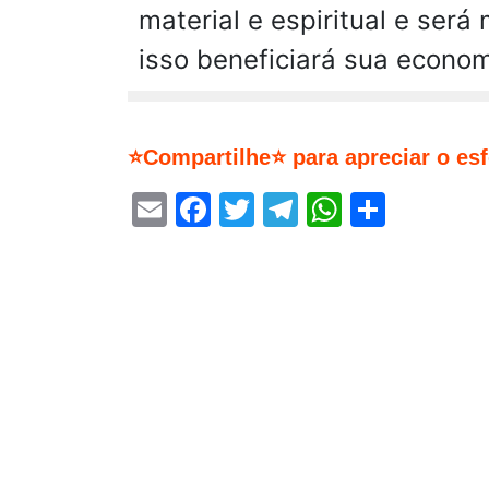
material e espiritual e se
isso beneficiará sua econom
⭐Compartilhe⭐ para apreciar o es
Email
Facebook
Twitter
Telegram
WhatsA
Share