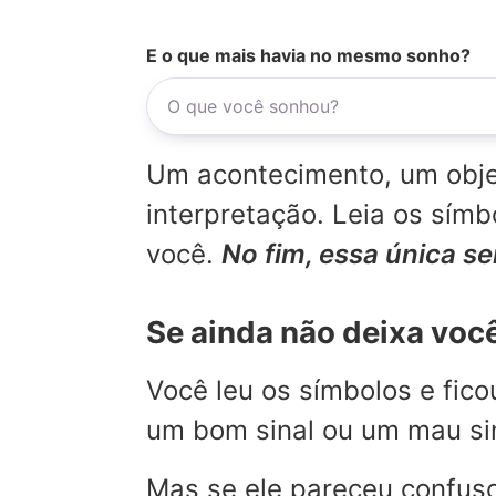
E o que mais havia no mesmo sonho?
Um acontecimento, um objet
interpretação. Leia os sí
você.
No fim, essa única s
Se ainda não deixa voc
Você leu os símbolos e fic
um bom sinal ou um mau sina
Mas se ele pareceu confuso