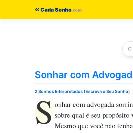
Pular
Cada Sonho
para
o
conteúdo
Sonhar com Advogad
S
2 Sonhos Interpretados (Escreva o Seu Sonho)
onhar com advogada sorri
sobre qual é seu propósito
Mesmo que você não tenha 