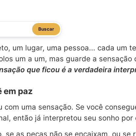
Buscar
o, um lugar, uma pessoa... cada um te
mbolos um a um, mas guarde a sensação
ensação que ficou é a verdadeira inter
ê em paz
ou com uma sensação. Se você consegu
l, então já interpretou seu sonho por 
, se as peças não se encaixam, ou se 