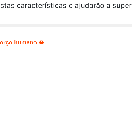
stas características o ajudarão a supe
forço humano 🙏
pp