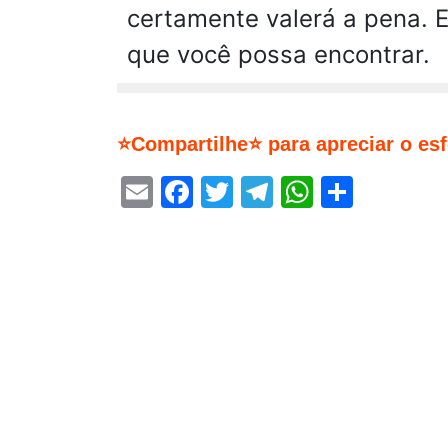
certamente valerá a pena. E
que você possa encontrar.
⭐Compartilhe⭐ para apreciar o es
Email
Facebook
Twitter
Telegram
WhatsA
Share