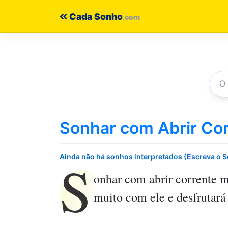
Pular
Cada Sonho
para
o
conteúdo
Sonhar com Abrir Co
S
Ainda não há sonhos interpretados (Escreva o 
onhar com abrir corrente
mo
muito com ele e desfrutará