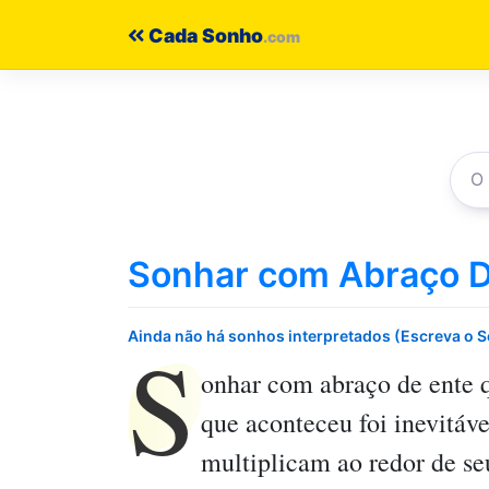
Pular
Cada Sonho
para
o
conteúdo
Sonhar com Abraço D
S
Ainda não há sonhos interpretados (Escreva o 
onhar com abraço de ente 
que aconteceu foi inevitáve
multiplicam ao redor de se