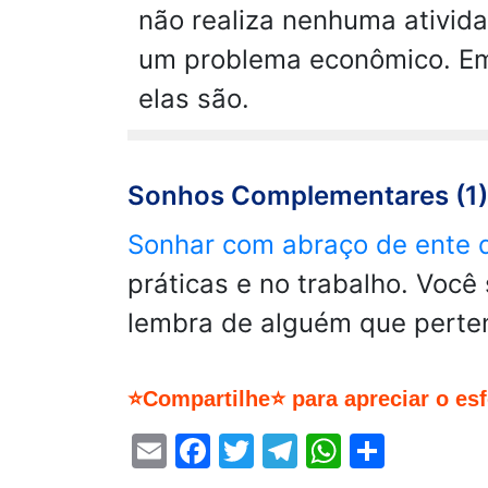
não realiza nenhuma ativida
um problema econômico. Em
elas são.
Sonhos Complementares (1)
Sonhar com abraço de ente q
práticas e no trabalho. Você
lembra de alguém que perte
⭐Compartilhe⭐ para apreciar o es
Email
Facebook
Twitter
Telegram
WhatsA
Share