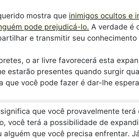
querido mostra que
inimigos ocultos e 
nguém pode prejudicá-lo.
A verdade é q
partilhar e transmitir seu conhecimento
pretes, o ar livre favorecerá esta expan
que estarão presentes quando surgir qu
sa que você pode fazer é dar-lhe esper
significa que você provavelmente terá 
 você terá a possibilidade de expandir
u alguém que você precisa enfrentar. 