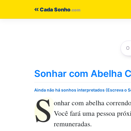
Pular
Cada Sonho
para
o
conteúdo
Sonhar com Abelha C
S
Ainda não há sonhos interpretados (Escreva o 
onhar com abelha correndo
Você fará uma pessoa próxi
remuneradas.