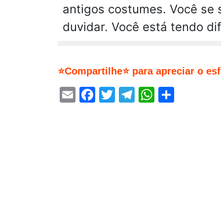
antigos costumes. Você se s
duvidar. Você está tendo di
⭐Compartilhe⭐ para apreciar o es
Email
Facebook
Twitter
Telegram
WhatsA
Share