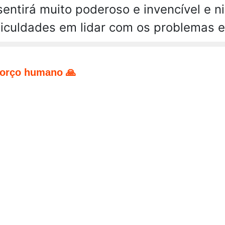
entirá muito poderoso e invencível e n
ficuldades em lidar com os problemas 
forço humano 🙏
pp