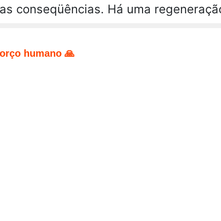
s conseqüências. Há uma regeneração in
forço humano 🙏
pp