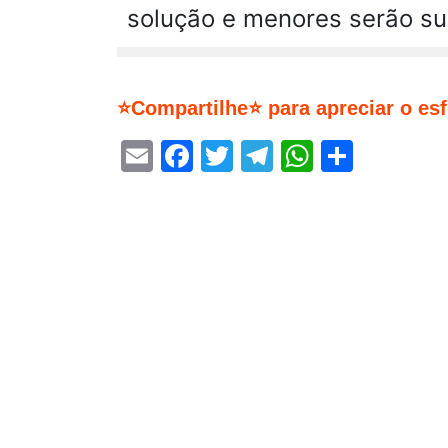
solução e menores serão sua
⭐Compartilhe⭐ para apreciar o es
Email
Facebook
Twitter
Telegram
WhatsA
Share