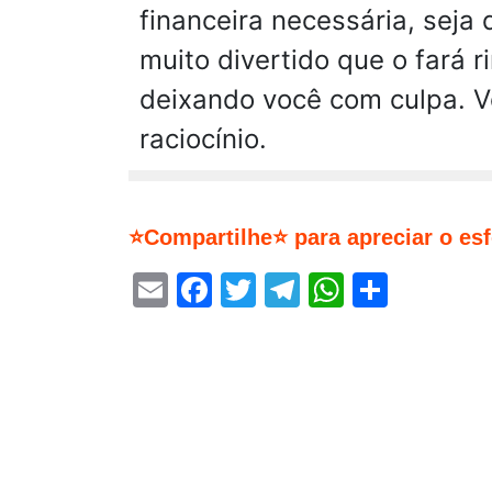
financeira necessária, seja
muito divertido que o fará 
deixando você com culpa. V
raciocínio.
⭐Compartilhe⭐ para apreciar o es
Email
Facebook
Twitter
Telegram
WhatsA
Share