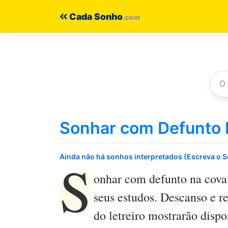
Pular
Cada Sonho
para
o
conteúdo
Sonhar com Defunto 
S
Ainda não há sonhos interpretados (Escreva o 
onhar com defunto na cova
seus estudos. Descanso e r
do letreiro mostrarão dispo