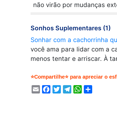
não virão por mudanças ext
Sonhos Suplementares (1)
Sonhar com a cachorrinha qu
você ama para lidar com a c
menos tentar e arriscar. À ta
⭐Compartilhe⭐ para apreciar o es
Email
Facebook
Twitter
Telegram
WhatsA
Share