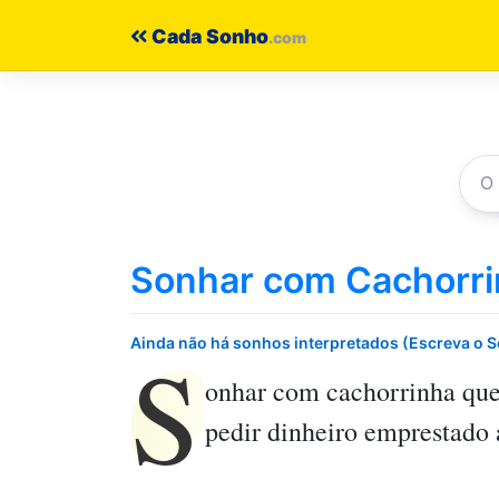
Pular
Cada Sonho
para
o
conteúdo
Sonhar com Cachorri
S
Ainda não há sonhos interpretados (Escreva o 
onhar com cachorrinha que
pedir dinheiro emprestado 