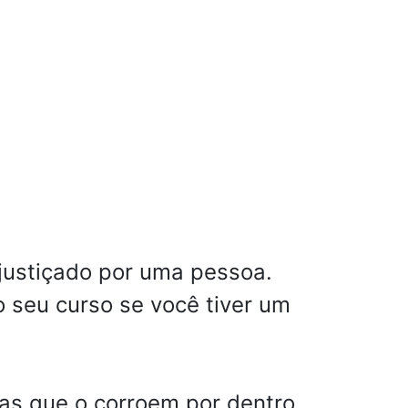
njustiçado por uma pessoa.
 seu curso se você tiver um
as que o corroem por dentro.