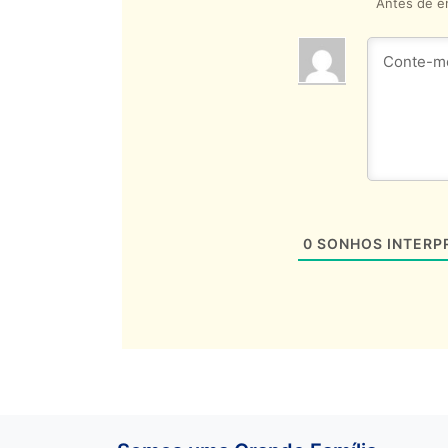
Antes de en
0
SONHOS INTERP