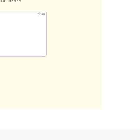
o seu sonho.
1000