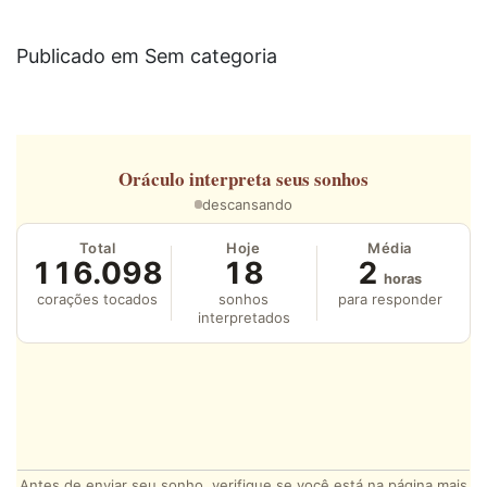
Publicado em Sem categoria
Oráculo
interpreta seus sonhos
descansando
Total
Hoje
Média
116.098
18
2
horas
corações tocados
sonhos
para responder
interpretados
Antes de enviar seu sonho, verifique se você está na página mais