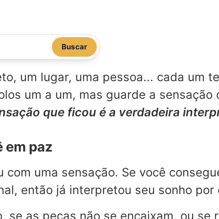
Buscar
o, um lugar, uma pessoa... cada um te
mbolos um a um, mas guarde a sensação
ensação que ficou é a verdadeira inter
ê em paz
ou com uma sensação. Se você consegu
l, então já interpretou seu sonho por 
, se as peças não se encaixam, ou se 