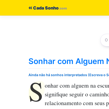
Pular
Cada Sonho
para
o
conteúdo
Sonhar com Alguem N
S
Ainda não há sonhos interpretados (Escreva o 
onhar com alguem na escu
signifique seguir o caminh
relacionamento com seus pa