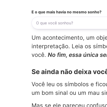
E o que mais havia no mesmo sonho?
Um acontecimento, um objet
interpretação. Leia os sí
você.
No fim, essa única s
Se ainda não deixa voc
Você leu os símbolos e fic
um bom sinal ou um mau sina
Mas se ele pareceu confuso