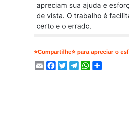
apreciam sua ajuda e esfor
de vista. O trabalho é facil
certo e o errado.
⭐Compartilhe⭐ para apreciar o es
Email
Facebook
Twitter
Telegram
WhatsA
Share