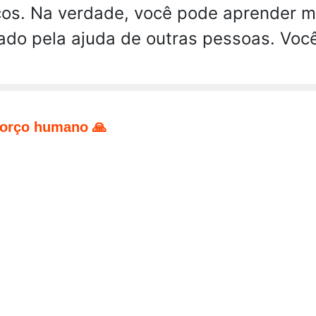
ços. Na verdade, você pode aprender m
itado pela ajuda de outras pessoas. Voc
forço humano 🙏
pp