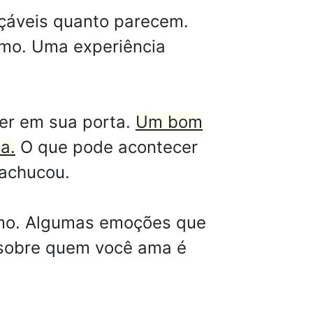
nçáveis quanto parecem.
smo. Uma experiência
ter em sua porta.
Um bom
a.
O que pode acontecer
machucou.
smo. Algumas emoções que
s sobre quem você ama é