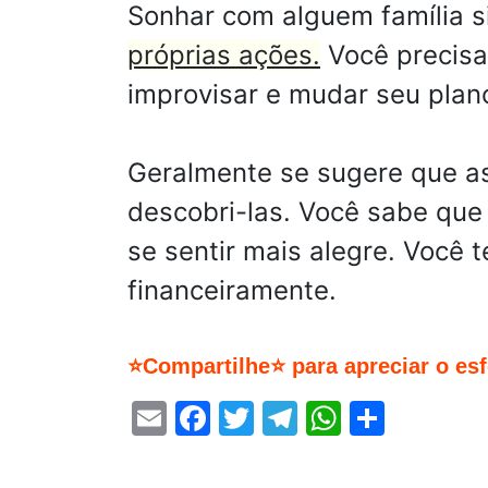
Sonhar com alguem família 
próprias ações.
Você precisa 
improvisar e mudar seu plan
Geralmente se sugere que a
descobri-las. Você sabe que 
se sentir mais alegre. Você t
financeiramente.
⭐Compartilhe⭐ para apreciar o es
Email
Facebook
Twitter
Telegram
WhatsA
Share