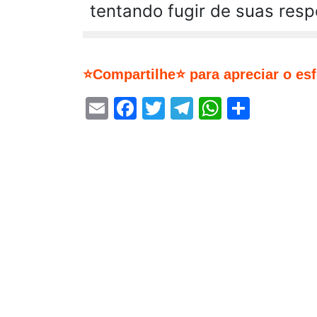
tentando fugir de suas resp
⭐Compartilhe⭐ para apreciar o es
Email
Facebook
Twitter
Telegram
WhatsA
Share