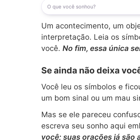
Um acontecimento, um objet
interpretação. Leia os sí
você.
No fim, essa única s
Se ainda não deixa voc
Você leu os símbolos e fic
um bom sinal ou um mau sina
Mas se ele pareceu confuso
escreva seu sonho aqui emb
você; suas orações já são 