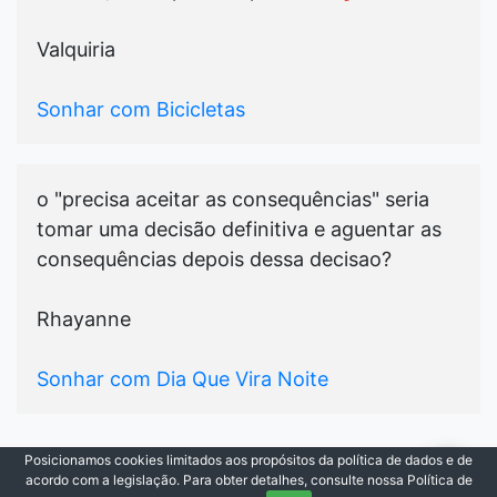
Valquiria
Sonhar com Bicicletas
o "precisa aceitar as consequências" seria
tomar uma decisão definitiva e aguentar as
consequências depois dessa decisao?
Rhayanne
Sonhar com Dia Que Vira Noite
Posicionamos cookies limitados aos propósitos da política de dados e de
© 2021-2026
Cada Sonho
|
Todos os Direitos
acordo com a legislação. Para obter detalhes, consulte nossa Política de
Reservados.