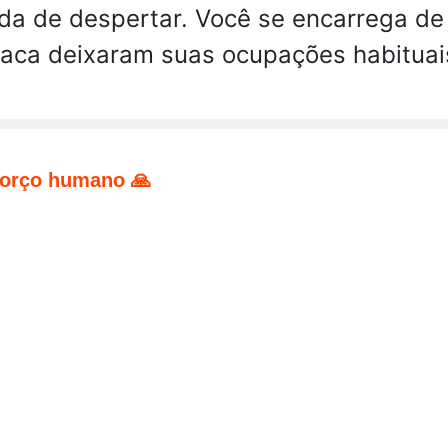
a de despertar. Você se encarrega de
placa deixaram suas ocupações habitua
forço humano 🙏
pp