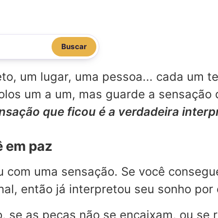
Buscar
o, um lugar, uma pessoa... cada um te
mbolos um a um, mas guarde a sensação
ensação que ficou é a verdadeira inter
ê em paz
ou com uma sensação. Se você consegu
l, então já interpretou seu sonho por 
, se as peças não se encaixam, ou se 