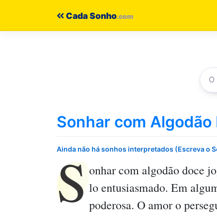
Pular
Cada Sonho
para
o
conteúdo
Sonhar com Algodão 
S
Ainda não há sonhos interpretados (Escreva o 
onhar com algodão doce jo
lo entusiasmado. Em algum
poderosa. O amor o persegu