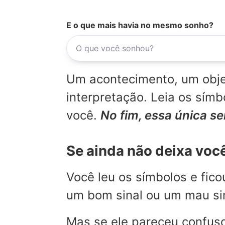
E o que mais havia no mesmo sonho?
Um acontecimento, um objet
interpretação. Leia os sí
você.
No fim, essa única s
Se ainda não deixa voc
Você leu os símbolos e fic
um bom sinal ou um mau sina
Mas se ele pareceu confuso