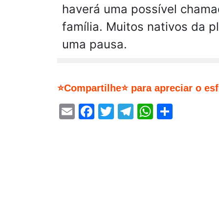
haverá uma possível chamad
família. Muitos nativos da 
uma pausa.
⭐Compartilhe⭐ para apreciar o es
Email
Facebook
Twitter
Telegram
WhatsA
Share