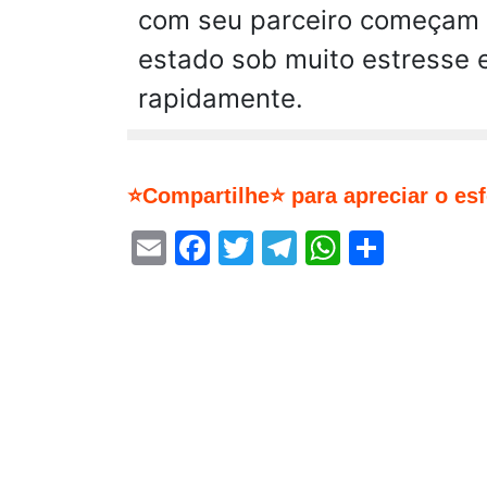
com seu parceiro começam a
estado sob muito estresse 
rapidamente.
⭐Compartilhe⭐ para apreciar o es
Email
Facebook
Twitter
Telegram
WhatsA
Share