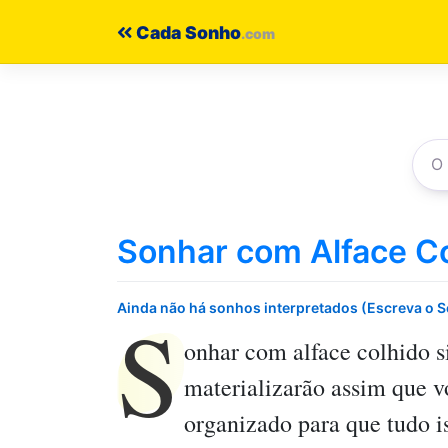
Pular
Cada Sonho
para
o
conteúdo
Sonhar com Alface C
S
Ainda não há sonhos interpretados (Escreva o 
onhar com alface colhido
s
materializarão assim que vo
organizado para que tudo i