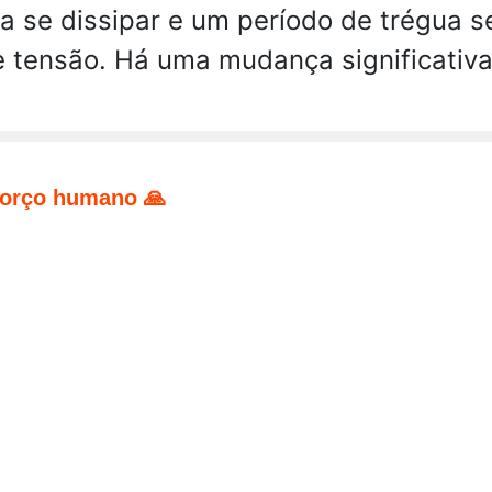
 se dissipar e um período de trégua se
e tensão. Há uma mudança significativ
forço humano 🙏
pp