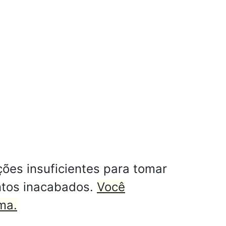
ões insuficientes para tomar
untos inacabados.
Você
ma.