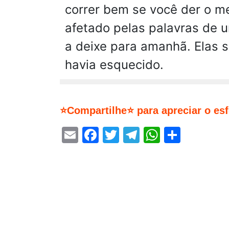
correr bem se você der o mel
afetado pelas palavras de u
a deixe para amanhã. Elas s
havia esquecido.
⭐Compartilhe⭐ para apreciar o es
Email
Facebook
Twitter
Telegram
WhatsA
Share