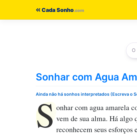
Pular
Cada Sonho
para
o
conteúdo
Sonhar com Agua Ama
S
Ainda não há sonhos interpretados (Escreva o 
onhar com agua amarela co
vem de sua alma. Há algo q
reconhecem seus esforços e