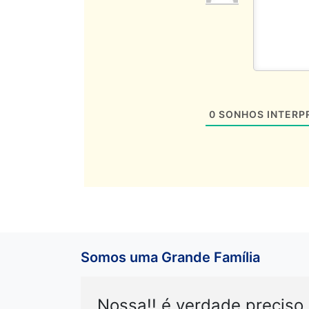
0
SONHOS INTERP
Somos uma Grande Família
Nossa!! é verdade preciso