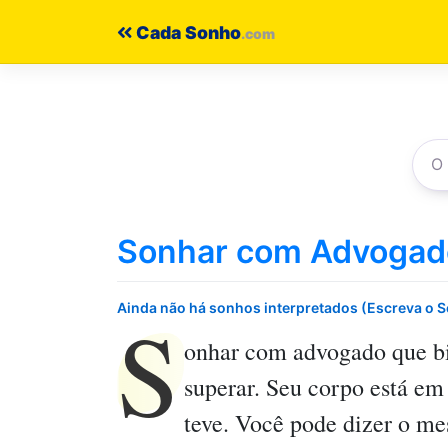
Pular
Cada Sonho
para
o
conteúdo
Sonhar com Advogado
S
Ainda não há sonhos interpretados (Escreva o 
onhar com advogado que bi
superar. Seu corpo está e
teve. Você pode dizer o me