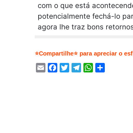
com o que está acontecend
potencialmente fechá-lo pa
agora lhe traz bons retorno
⭐Compartilhe⭐ para apreciar o es
Email
Facebook
Twitter
Telegram
WhatsA
Share