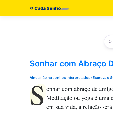
Pular
Cada Sonho
para
o
conteúdo
Sonhar com Abraço D
S
Ainda não há sonhos interpretados (Escreva o 
onhar com abraço de amigo
Meditação ou yoga é uma ex
em sua vida, a relação será