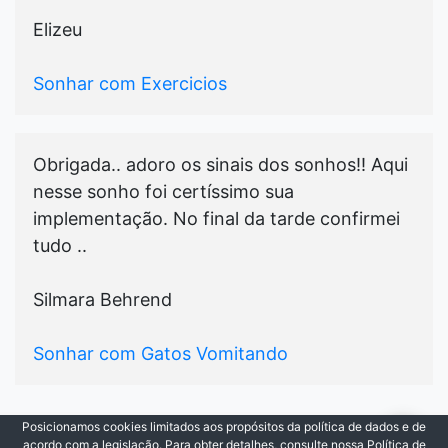
Elizeu
Sonhar com Exercicios
Obrigada.. adoro os sinais dos sonhos!! Aqui
nesse sonho foi certíssimo sua
implementação. No final da tarde confirmei
tudo ..
Silmara Behrend
Sonhar com Gatos Vomitando
Posicionamos cookies limitados aos propósitos da política de dados e de
© 2021-2026
Cada Sonho
|
Todos os Direitos
acordo com a legislação. Para obter detalhes, consulte nossa Política de