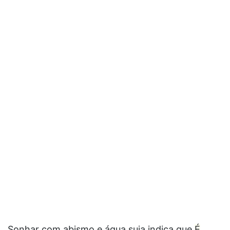
Sonhar com abismo e água suja indica que
É