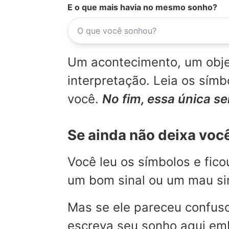
E o que mais havia no mesmo sonho?
Um acontecimento, um objet
interpretação. Leia os sí
você.
No fim, essa única s
Se ainda não deixa voc
Você leu os símbolos e fic
um bom sinal ou um mau sina
Mas se ele pareceu confuso
escreva seu sonho aqui emb