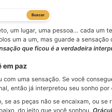
Buscar
o, um lugar, uma pessoa... cada um te
mbolos um a um, mas guarde a sensação
ensação que ficou é a verdadeira inter
ê em paz
ou com uma sensação. Se você consegu
l, então já interpretou seu sonho por 
, se as peças não se encaixam, ou se 
aixo, do jeito que você sonhou.
Orácul