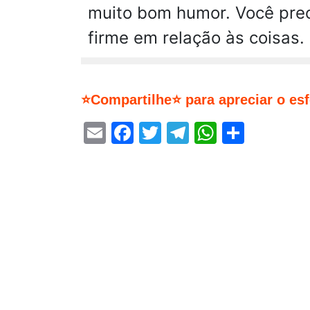
muito bom humor. Você prec
firme em relação às coisas.
⭐Compartilhe⭐ para apreciar o es
Email
Facebook
Twitter
Telegram
WhatsA
Share