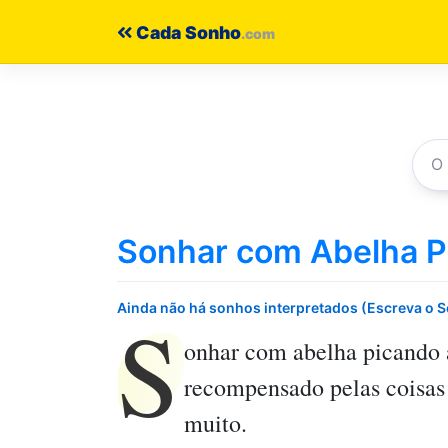
Pular
Cada Sonho
para
o
conteúdo
Sonhar com Abelha P
S
Ainda não há sonhos interpretados (Escreva o 
onhar com abelha picando
recompensado pelas coisas 
muito.