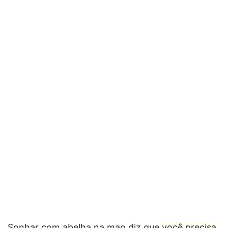
Sonhar com abelha na mao diz que
você precisa