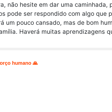
ra, não hesite em dar uma caminhada, p
hos pode ser respondido com algo que p
rá um pouco cansado, mas de bom hum
família. Haverá muitas aprendizagens q
forço humano 🙏
pp