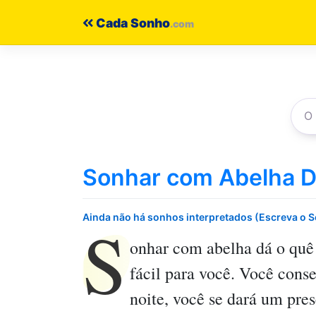
Pular
Cada Sonho
para
o
conteúdo
Sonhar com Abelha D
S
Ainda não há sonhos interpretados (Escreva o 
onhar com abelha dá o quê
fácil para você. Você conse
noite, você se dará um pres