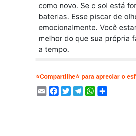
como novo. Se o sol está fo
baterias. Esse piscar de ol
emocionalmente. Você esta
melhor do que sua própria 
a tempo.
⭐Compartilhe⭐ para apreciar o es
Email
Facebook
Twitter
Telegram
WhatsA
Share