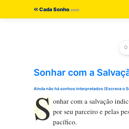
Pular
Cada Sonho
para
o
conteúdo
Sonhar com a Salvaç
S
Ainda não há sonhos interpretados (Escreva o 
onhar com a salvação
indic
por seu parceiro e pelas p
pacífico.