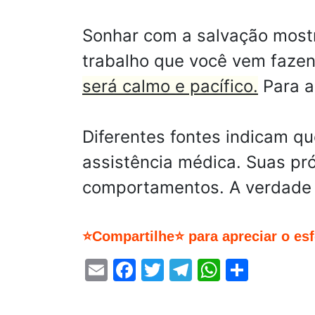
Sonhar com a salvação mostr
trabalho que você vem faze
será calmo e pacífico.
Para a
Diferentes fontes indicam q
assistência médica. Suas pró
comportamentos. A verdade o
⭐Compartilhe⭐ para apreciar o es
Email
Facebook
Twitter
Telegram
WhatsA
Share