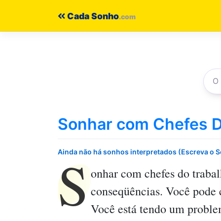
Pular
Cada Sonho
para
o
conteúdo
Sonhar com Chefes D
S
Ainda não há sonhos interpretados (Escreva o 
onhar com chefes do traba
conseqüências. Você pode co
Você está tendo um problem