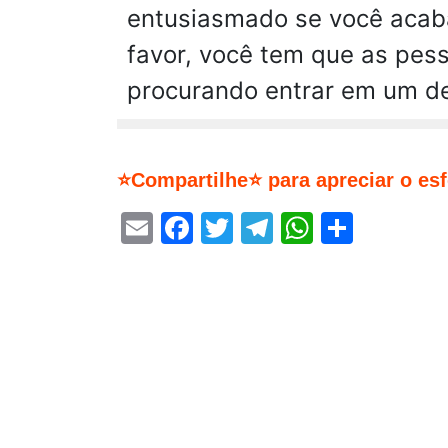
entusiasmado se você acaba
favor, você tem que as pes
procurando entrar em um de
⭐Compartilhe⭐ para apreciar o es
Email
Facebook
Twitter
Telegram
WhatsA
Share