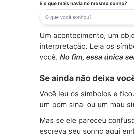
E o que mais havia no mesmo sonho?
Um acontecimento, um objet
interpretação. Leia os sí
você.
No fim, essa única s
Se ainda não deixa voc
Você leu os símbolos e fic
um bom sinal ou um mau sina
Mas se ele pareceu confuso
escreva seu sonho aqui emb