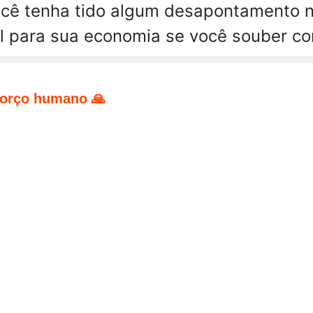
cê tenha tido algum desapontamento n
el para sua economia se você souber co
forço humano 🙏
pp