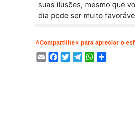
suas ilusões, mesmo que vo
dia pode ser muito favoráv
⭐Compartilhe⭐ para apreciar o es
Email
Facebook
Twitter
Telegram
WhatsA
Share