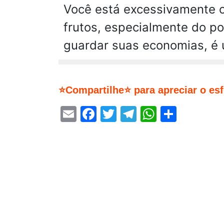
Você está excessivamente c
frutos, especialmente do po
guardar suas economias, é 
⭐Compartilhe⭐ para apreciar o es
Email
Facebook
Twitter
Telegram
WhatsA
Share