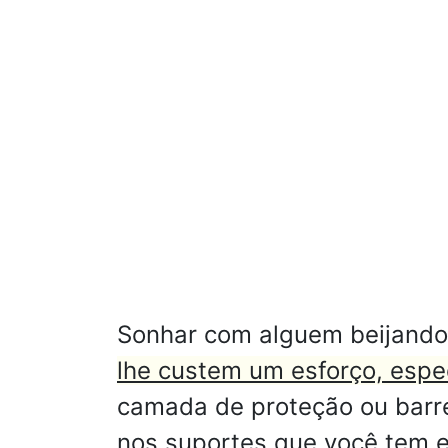
Sonhar com alguem beijando
lhe custem um esforço, espe
camada de proteção ou barr
nos suportes que você tem e