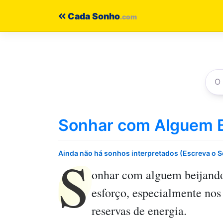
Pular
Cada Sonho
para
o
conteúdo
Sonhar com Alguem B
S
Ainda não há sonhos interpretados (Escreva o 
onhar com alguem beijand
esforço, especialmente nos
reservas de energia.