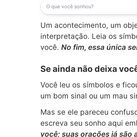
Um acontecimento, um objet
interpretação. Leia os sí
você.
No fim, essa única s
Se ainda não deixa voc
Você leu os símbolos e fic
um bom sinal ou um mau sina
Mas se ele pareceu confuso
escreva seu sonho aqui emb
você; suas orações já são 