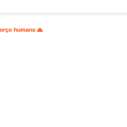
forço humano 🙏
pp