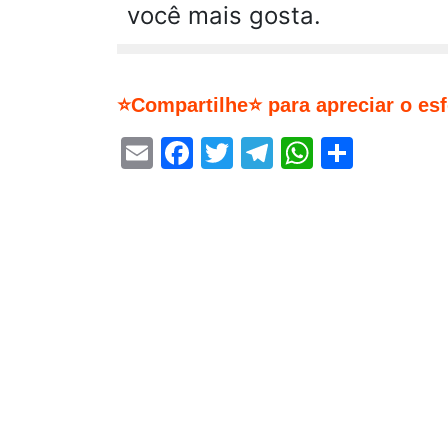
você mais gosta.
⭐Compartilhe⭐ para apreciar o es
Email
Facebook
Twitter
Telegram
WhatsA
Share