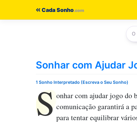
Pular
Cada Sonho
para
o
conteúdo
Sonhar com Ajudar J
S
1 Sonho Interpretado (Escreva o Seu Sonho)
onhar com ajudar jogo do 
comunicação garantirá a pa
para tentar equilibrar vário