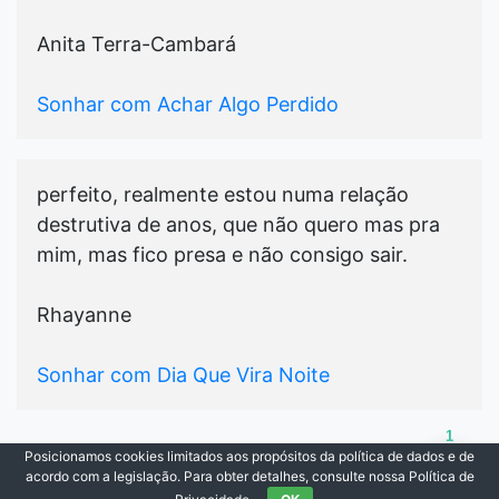
Anita Terra-Cambará
Sonhar com Achar Algo Perdido
perfeito, realmente estou numa relação
destrutiva de anos, que não quero mas pra
mim, mas fico presa e não consigo sair.
Rhayanne
Sonhar com Dia Que Vira Noite
1
Posicionamos cookies limitados aos propósitos da política de dados e de
© 2021-2026
Cada Sonho
|
Todos os Direitos
acordo com a legislação. Para obter detalhes, consulte nossa Política de
Reservados.